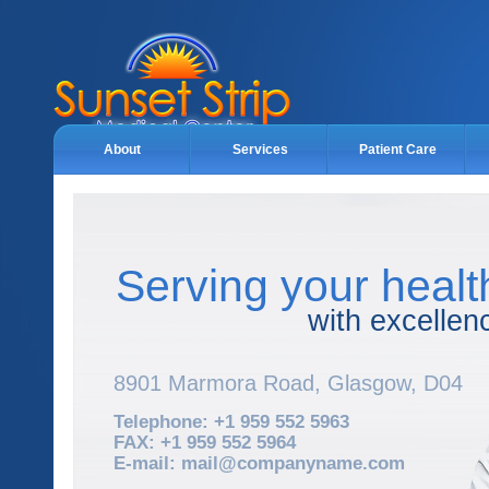
About
Services
Patient Care
Serving your healt
with excellen
8901 Marmora Road, Glasgow, D04
Telephone: +1 959 552 5963
FAX: +1 959 552 5964
E-mail:
mail@companyname.com