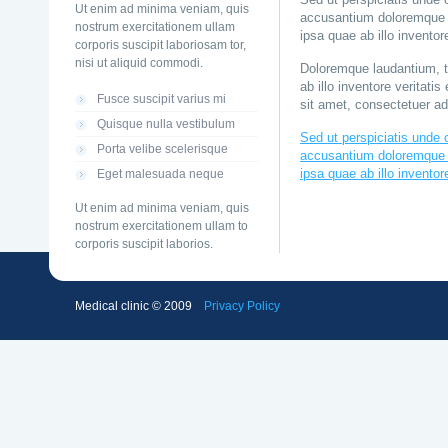
Sed ut perspiciatis unde 
Ut enim ad minima veniam, quis
accusantium doloremque 
nostrum exercitationem ullam
ipsa quae ab illo inventore
corporis suscipit laboriosam tor,
nisi ut aliquid commodi.
Doloremque laudantium, 
ab illo inventore veritati
Fusce suscipit varius mi
sit amet, consectetuer ad
Quisque nulla vestibulum
Sed ut perspiciatis unde 
Porta velibe scelerisque
accusantium doloremque 
Eget malesuada neque
ipsa quae ab illo inventore
Ut enim ad minima veniam, quis
nostrum exercitationem ullam to
corporis suscipit laborios.
Medical clinic © 2009
Privacy Policy